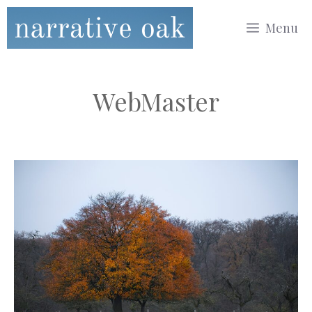
コ
Menu
ン
テ
ン
WebMaster
ツ
へ
ス
キ
ッ
プ